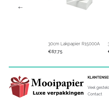
 Kadopapier
30cm Lakpapier R15000A
01B
€67,75
25
KLANTENSE
Veel gestel
Contact