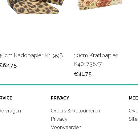
30cm Kadopapier K1 998
30cm Kraftpapier
K401756/7
€62,75
€41,75
RVICE
PRIVACY
MEE
de vragen
Orders & Retourneren
Ove
Privacy
Sit
Voorwaarden