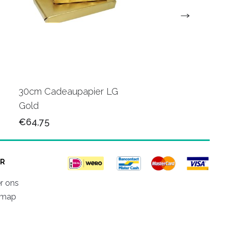
30cm Cadeaupapier LG
30cm Cadeaupapie
Gold
K602415
€64,75
€65,50
R
r ons
emap