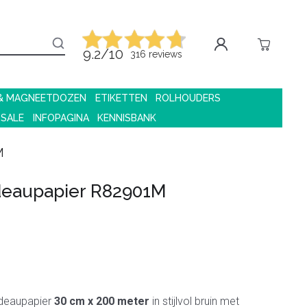
9.2/10
316 reviews
 & MAGNEETDOZEN
ETIKETTEN
ROLHOUDERS
 SALE
INFOPAGINA
KENNISBANK
M
eaupapier R82901M
adeaupapier
30 cm x 200 meter
in stijlvol bruin met