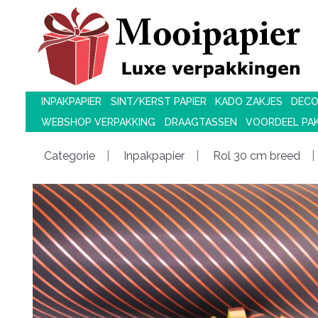
INPAKPAPIER
SINT/KERST PAPIER
KADO ZAKJES
DECO
WEBSHOP VERPAKKING
DRAAGTASSEN
VOORDEEL PA
Categorie
Inpakpapier
Rol 30 cm breed