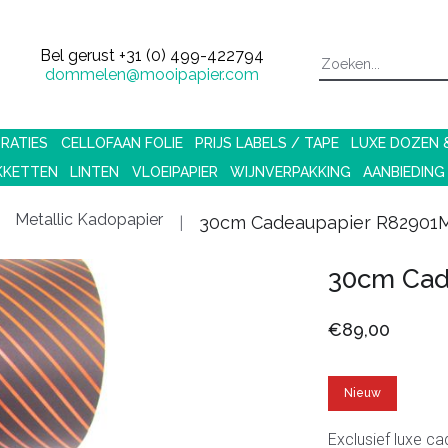
Bel gerust
+31 (0) 499-422794
dommelen@mooipapier.com
RATIES
CELLOFAAN FOLIE
PRIJS LABELS / TAPE
LUXE DOZEN
KKETTEN
LINTEN
VLOEIPAPIER
WIJNVERPAKKING
AANBIEDING
Metallic Kadopapier
30cm Cadeaupapier R82901
30cm Cad
€89,00
Nieuw
Exclusief luxe c