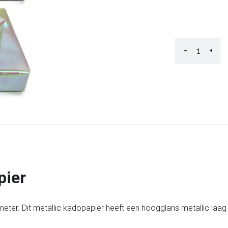
−
+
pier
eter. Dit metallic kadopapier heeft een hoogglans metallic laag 