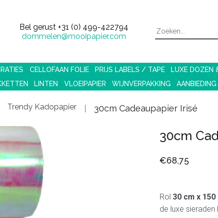
Bel gerust
+31 (0) 499-422794
dommelen@mooipapier.com
RATIES
CELLOFAAN FOLIE
PRIJS LABELS / TAPE
LUXE DOZEN
KKETTEN
LINTEN
VLOEIPAPIER
WIJNVERPAKKING
AANBIEDING
Trendy Kadopapier
30cm Cadeaupapier Irisé
30cm Cade
€68,75
Rol
30 cm x 150
de luxe sieraden