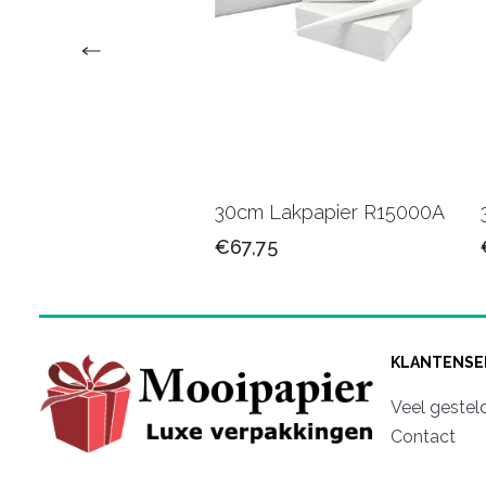
 Kadopapier
30cm Lakpapier R15000A
01B
€67,75
25
KLANTENSE
Veel gestel
Contact