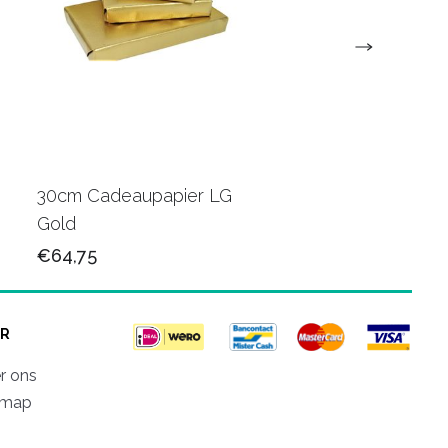
30cm Cadeaupapier LG
30cm Cadeaupapie
Gold
K602415
€64,75
€65,50
R
r ons
emap