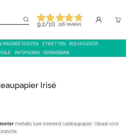
9.2/10
316 reviews
 & MAGNEETDOZEN
ETIKETTEN
ROLHOUDERS
 SALE
INFOPAGINA
KENNISBANK
aupapier Irisé
 meter
metallic luxe iriserend cadeaupapier. Ideaal voor
 branche.