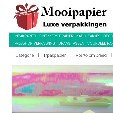
INPAKPAPIER
SINT/KERST PAPIER
KADO ZAKJES
DECO
WEBSHOP VERPAKKING
DRAAGTASSEN
VOORDEEL PA
Categorie
Inpakpapier
Rol 30 cm breed