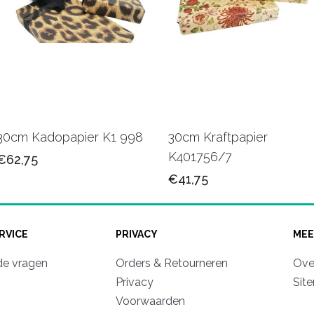
30cm Kadopapier K1 998
30cm Kraftpapier
K401756/7
€62,75
€41,75
RVICE
PRIVACY
MEE
de vragen
Orders & Retourneren
Ove
Privacy
Sit
Voorwaarden