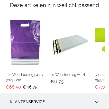
Deze artikelen zijn wellicht passend
250 Webshop bag paars
50 Webshop bag wit kl.
50cm Ka
30x32 cm
05371RU
€11,75
€68,50
€46,75
€77,9
KLANTENSERVICE