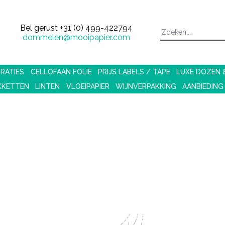
Bel gerust
+31 (0) 499-422794
dommelen@mooipapier.com
RATIES
CELLOFAAN FOLIE
PRIJS LABELS / TAPE
LUXE DOZEN
KKETTEN
LINTEN
VLOEIPAPIER
WIJNVERPAKKING
AANBIEDING