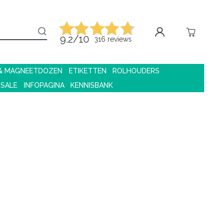
9.2/10
316 reviews
 & MAGNEETDOZEN
ETIKETTEN
ROLHOUDERS
 SALE
INFOPAGINA
KENNISBANK