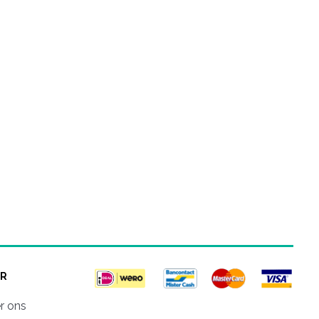
R
r ons