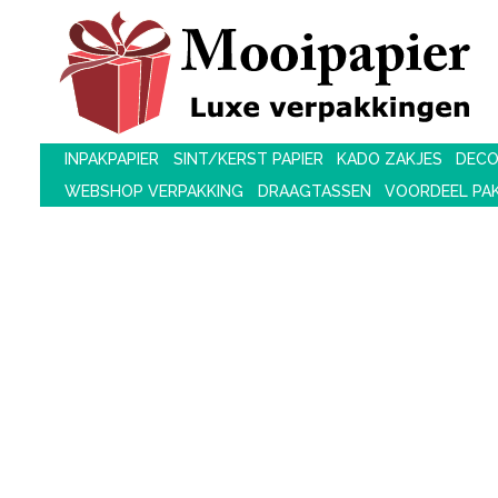
INPAKPAPIER
SINT/KERST PAPIER
KADO ZAKJES
DECO
WEBSHOP VERPAKKING
DRAAGTASSEN
VOORDEEL PA