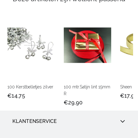
100 Kerstbelletjes zilver
100 mtr.Satijn lint 15mm
Sheen b
R
€14,75
€17,90
€29,90
KLANTENSERVICE