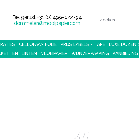
Bel gerust
+31 (0) 499-422794
dommelen@mooipapier.com
RATIES
CELLOFAAN FOLIE
PRIJS LABELS / TAPE
LUXE DOZEN
KKETTEN
LINTEN
VLOEIPAPIER
WIJNVERPAKKING
AANBIEDING