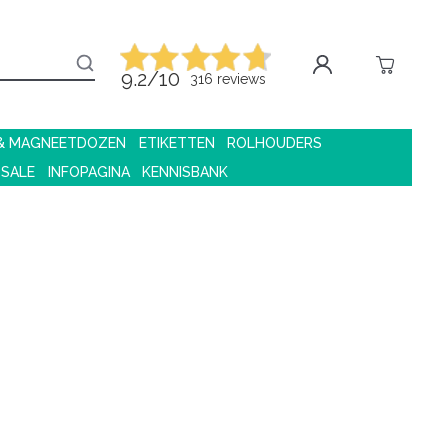
9.2/10
316 reviews
 & MAGNEETDOZEN
ETIKETTEN
ROLHOUDERS
 SALE
INFOPAGINA
KENNISBANK