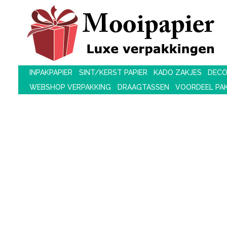
INPAKPAPIER
SINT/KERST PAPIER
KADO ZAKJES
DECO
WEBSHOP VERPAKKING
DRAAGTASSEN
VOORDEEL PA