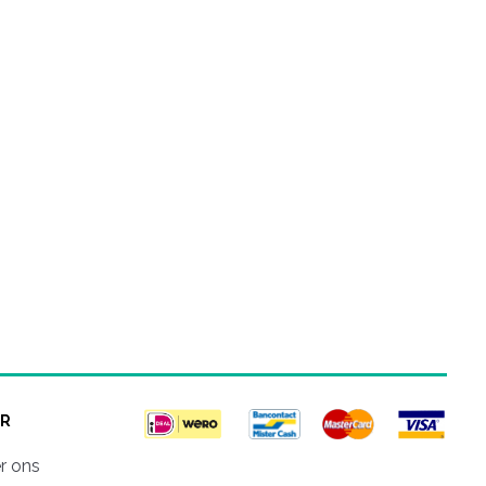
R
r ons