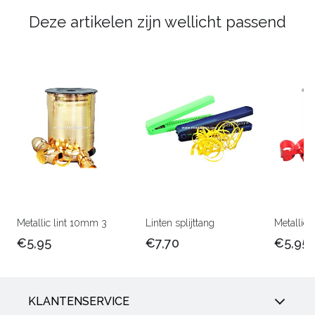
Deze artikelen zijn wellicht passend
Metallic lint 10mm 3
Linten splijttang
Metallic 
€5,95
€7,70
€5,95
KLANTENSERVICE