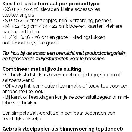
Kies het juiste formaat per producttype
• XS (± 7 × 10 cm): sieraden, kleine accessoires,
sleutelhangers
• S (± 10 × 16 cm): zeepjes, mini-verzorging, pennen
• M (± 12 × 19 cm / 14 × 22 cm): boeken, kaarten, kleinere
cadeau-artikelen
• L / XL (± 18 × 26 cm en groter): kledingstukken,
notitieboeken, speelgoed
Tip: Hou bij de kassa een overzicht met productcategorieën
en bijpassende zakjesformaten voor je personeel.
Combineer met stijlvolle sluiting
• Gebruik sluitstickers (eventueel met je logo, slogan of
seizoenswens)
• Of voeg lint, een houten klemmetje of touw toe voor een
ambachtelijke look
• Bij kerst of feestdagen kun je seizoenssluitzegels of mini-
labels gebruiken
Een simpele zak wordt zo in een paar seconden een
feestelijk pakketje.
Gebruik vloeipapier als binnenvoering (optioneel)