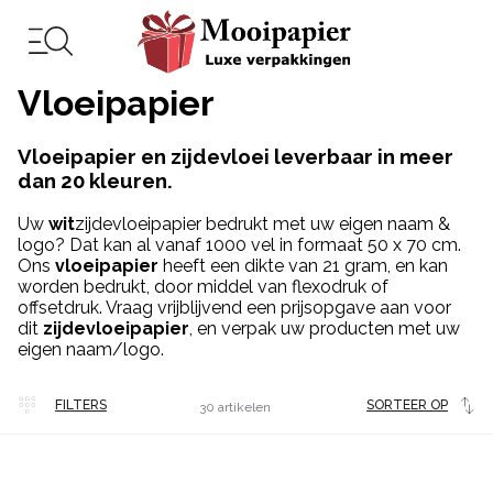
Vloeipapier
Vloeipapier en zijdevloei leverbaar in meer
dan 20 kleuren.
Uw
wit
zijdevloeipapier bedrukt met uw eigen naam &
logo? Dat kan al vanaf 1000 vel in formaat 50 x 70 cm.
Ons
vloeipapier
heeft een dikte van 21 gram, en kan
worden bedrukt, door middel van flexodruk of
offsetdruk. Vraag vrijblijvend een prijsopgave aan voor
dit
zijdevloeipapier
, en verpak uw producten met uw
eigen naam/logo.
Veel
FILTERS
SORTEER OP
30 artikelen
gekocht