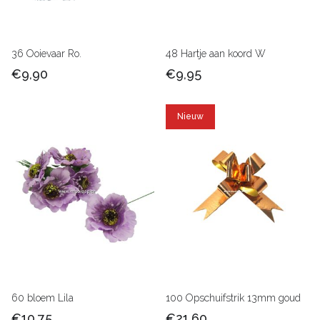
36 Ooievaar Ro.
48 Hartje aan koord W
€9,90
€9,95
Nieuw
60 bloem Lila
100 Opschuifstrik 13mm goud
€10,75
€21,60