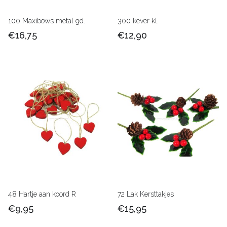
100 Maxibows metal gd.
300 kever kl.
€16,75
€12,90
48 Hartje aan koord R
72 Lak Kersttakjes
€9,95
€15,95