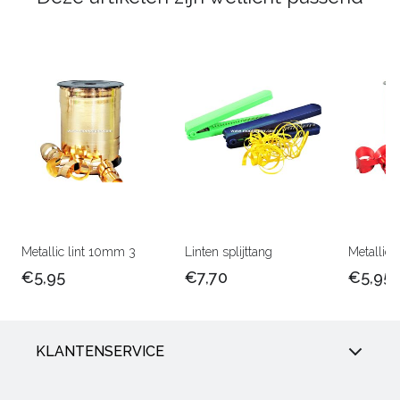
Metallic lint 10mm 3
Linten splijttang
Metallic 
€5,95
€7,70
€5,95
KLANTENSERVICE