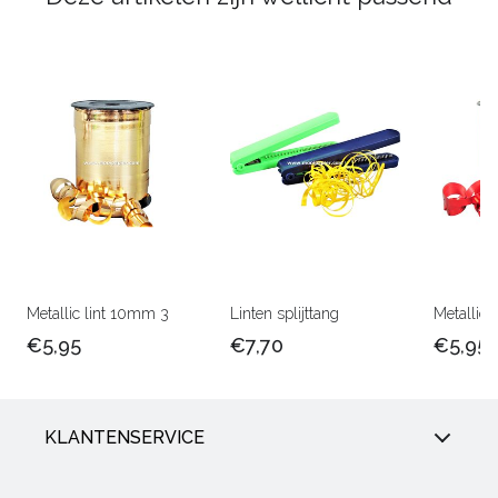
Metallic lint 10mm 3
Linten splijttang
Metallic 
€5,95
€7,70
€5,95
KLANTENSERVICE