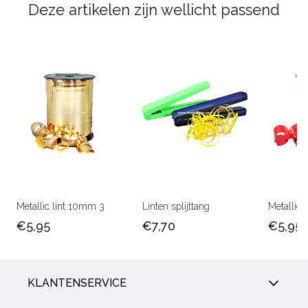
Deze artikelen zijn wellicht passend
Metallic lint 10mm 3
Linten splijttang
Metallic 
€5,95
€7,70
€5,95
KLANTENSERVICE