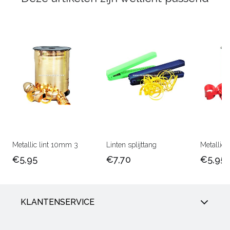
Metallic lint 10mm 3
Linten splijttang
Metallic 
€5,95
€7,70
€5,95
KLANTENSERVICE