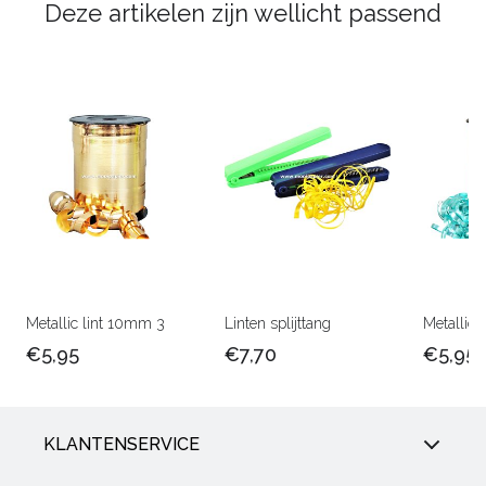
Deze artikelen zijn wellicht passend
Metallic lint 10mm 3
Linten splijttang
Metallic
€5,95
€7,70
€5,95
KLANTENSERVICE