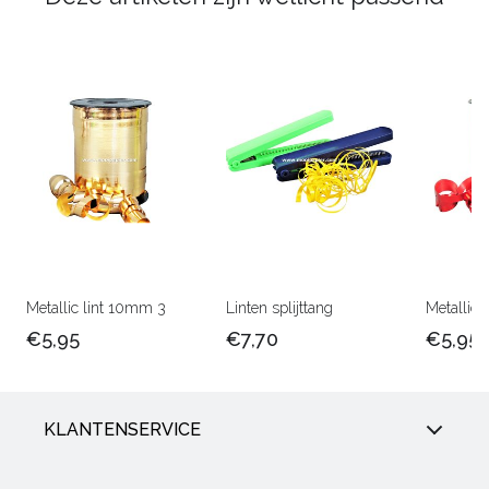
Metallic lint 10mm 3
Linten splijttang
Metallic 
€5,95
€7,70
€5,95
KLANTENSERVICE