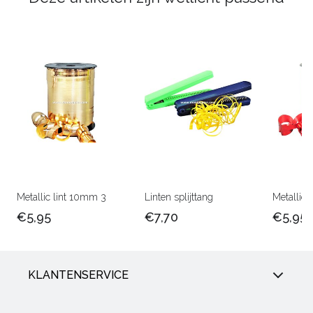
Metallic lint 10mm 3
Linten splijttang
Metallic 
€5,95
€7,70
€5,95
KLANTENSERVICE