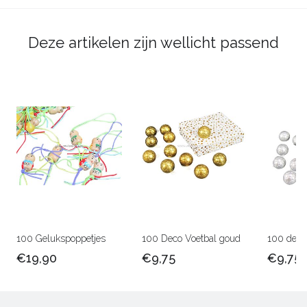
Deze artikelen zijn wellicht passend
100 Gelukspoppetjes
100 Deco Voetbal goud
100 deco 
€19,90
€9,75
€9,75