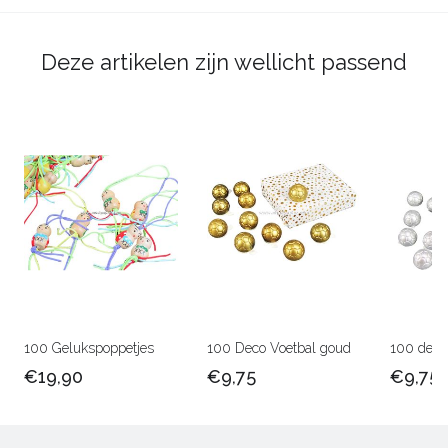
Deze artikelen zijn wellicht passend
100 Gelukspoppetjes
100 Deco Voetbal goud
100 deco 
€19,90
€9,75
€9,75