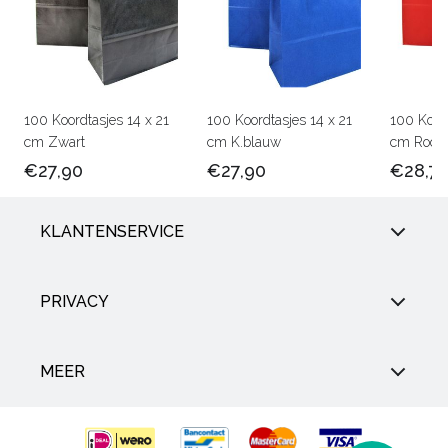
100 Koordtasjes 14 x 21
100 Koordtasjes 14 x 21
100 Koord
cm Zwart
cm K.blauw
cm Rood
€27,90
€27,90
€28,7
KLANTENSERVICE
PRIVACY
MEER