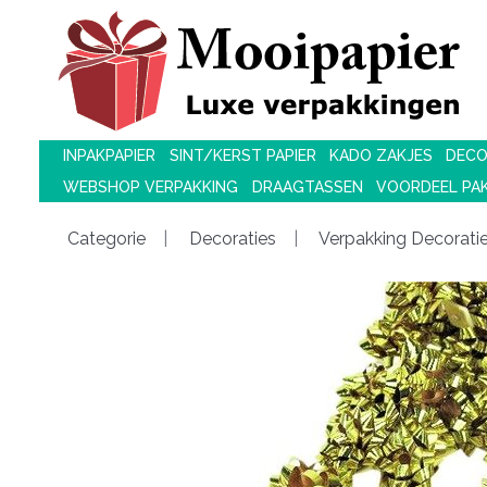
INPAKPAPIER
SINT/KERST PAPIER
KADO ZAKJES
DECO
WEBSHOP VERPAKKING
DRAAGTASSEN
VOORDEEL PA
Categorie
Decoraties
Verpakking Decorati