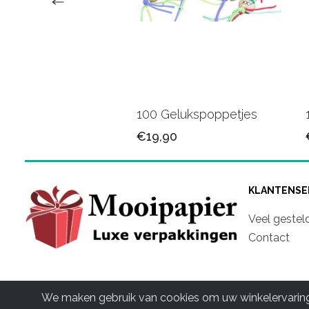
veertjes lila
100 Gelukspoppetjes
90
€19,90
KLANTENSE
Veel gestel
Contact
We maken gebruik van cookies om uw winkelervaring