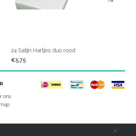
24 Satijn Hartjes duo rood
60 Bloem roze
€5,75
€10,75
R
r ons
emap
d