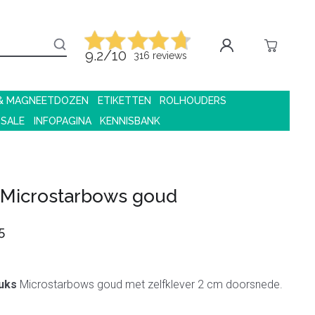
9.2/10
316 reviews
 & MAGNEETDOZEN
ETIKETTEN
ROLHOUDERS
 SALE
INFOPAGINA
KENNISBANK
 Microstarbows goud
5
uks
Microstarbows goud met zelfklever 2 cm doorsnede.