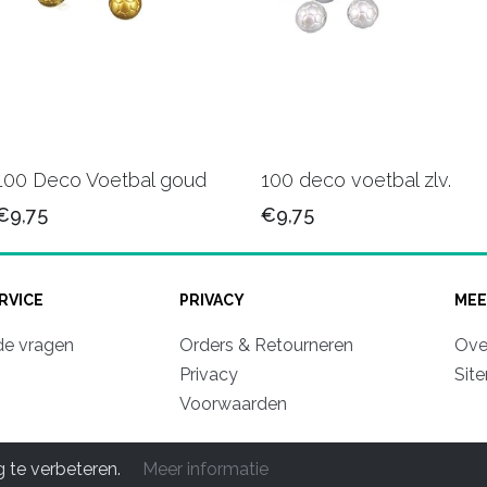
100 Deco Voetbal goud
100 deco voetbal zlv.
€9,75
€9,75
RVICE
PRIVACY
MEE
de vragen
Orders & Retourneren
Ove
Privacy
Sit
Voorwaarden
© 2011-2026 Mooipapier luxe Verpakkingen. All rights reserve
 te verbeteren.
Meer informatie