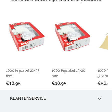
1000 Prijslabel 22x35
1000 Prijslabel 13x20
1000 Man
mm
mm
50x100
€18,95
€18,95
€56,5
KLANTENSERVICE