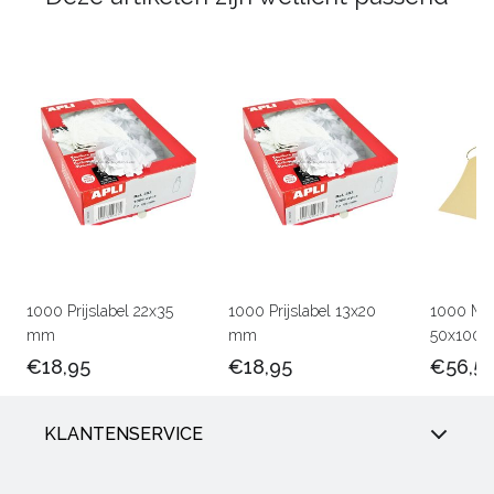
1000 Prijslabel 22x35
1000 Prijslabel 13x20
1000 Man
mm
mm
50x100
€18,95
€18,95
€56,5
KLANTENSERVICE