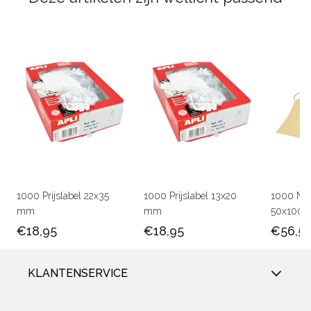
1000 Prijslabel 22x35
1000 Prijslabel 13x20
1000 Man
mm
mm
50x100
€18,95
€18,95
€56,5
KLANTENSERVICE