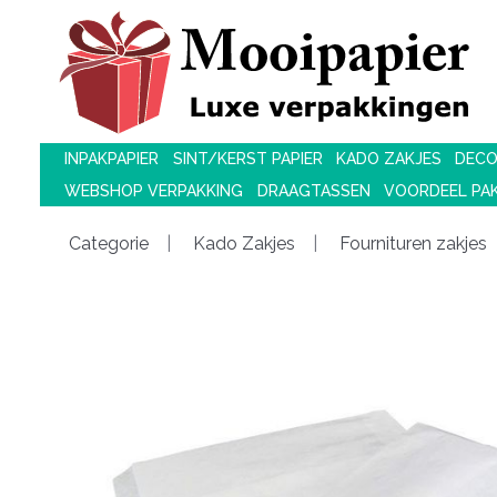
INPAKPAPIER
SINT/KERST PAPIER
KADO ZAKJES
DECO
WEBSHOP VERPAKKING
DRAAGTASSEN
VOORDEEL PA
Categorie
Kado Zakjes
Fournituren zakjes