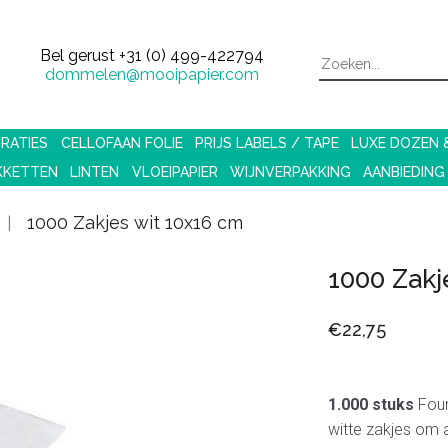
Bel gerust
+31 (0) 499-422794
dommelen@mooipapier.com
RATIES
CELLOFAAN FOLIE
PRIJS LABELS / TAPE
LUXE DOZEN
KKETTEN
LINTEN
VLOEIPAPIER
WIJNVERPAKKING
AANBIEDING
1000 Zakjes wit 10x16 cm
1000 Zakj
€22,75
1.000 stuks
Four
witte zakjes om 