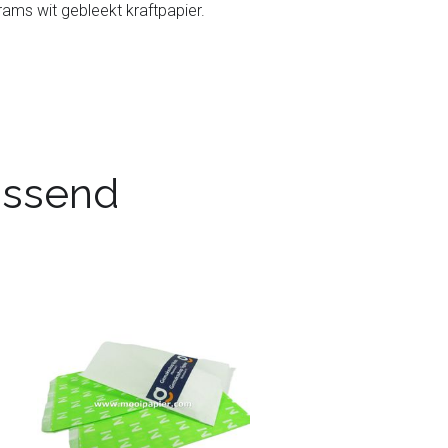
rams wit gebleekt kraftpapier.
passend