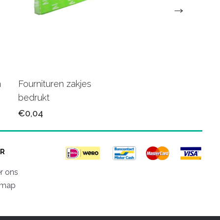
m
Fournituren zakjes
1000 Zakjes wit 10
bedrukt
€22,75
€0,04
R
r ons
emap