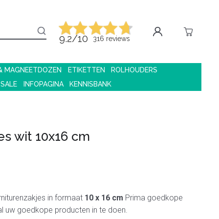
9.2/10
316 reviews
 & MAGNEETDOZEN
ETIKETTEN
ROLHOUDERS
 SALE
INFOPAGINA
KENNISBANK
es wit 10x16 cm
niturenzakjes in formaat
10 x 16 cm
Prima goedkope
al uw goedkope producten in te doen.