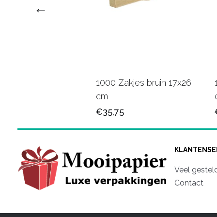
Zakjes bruin 12x19
1000 Zakjes bruin 17x26
cm
75
€35,75
KLANTENSE
Veel gestel
Contact