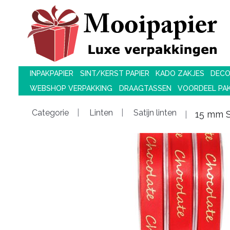
INPAKPAPIER
SINT/KERST PAPIER
KADO ZAKJES
DECO
WEBSHOP VERPAKKING
DRAAGTASSEN
VOORDEEL PA
Categorie
Linten
Satijn linten
15 mm Sa