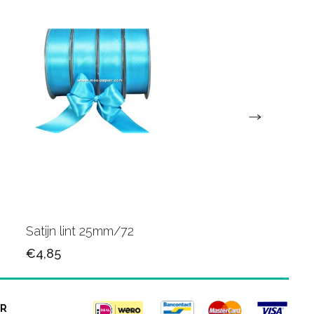
Satijn lint 25mm/72
Satijn lint 25mm/34
€4,85
€4,85
R