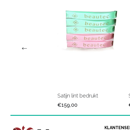
n lint 25mm/79
Satijn lint bedrukt
5
€159,00
KLANTENSE