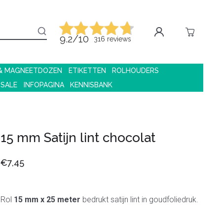
9.2/10
316 reviews
 & MAGNEETDOZEN
ETIKETTEN
ROLHOUDERS
 SALE
INFOPAGINA
KENNISBANK
15 mm Satijn lint chocolat
€7,45
Rol
15 mm x 25 meter
bedrukt satijn lint in goudfoliedruk.