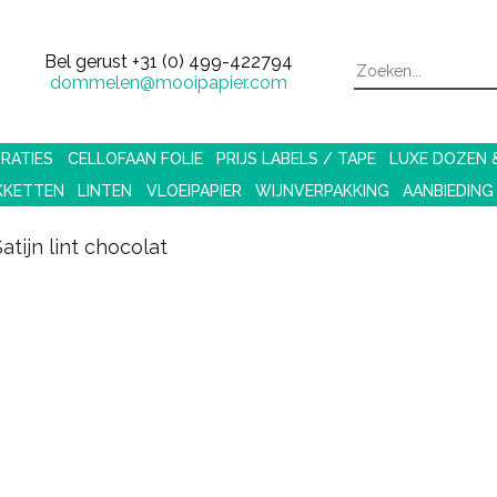
Bel gerust
+31 (0) 499-422794
dommelen@mooipapier.com
RATIES
CELLOFAAN FOLIE
PRIJS LABELS / TAPE
LUXE DOZEN
KKETTEN
LINTEN
VLOEIPAPIER
WIJNVERPAKKING
AANBIEDING
tijn lint chocolat