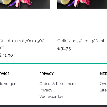
Cellofaan rol 70cm 300
Cellofaan 50 cm 300 mtr.
mtr.
€31,75
€41,90
RVICE
PRIVACY
MEE
de vragen
Orders & Retourneren
Ove
Privacy
Sit
Voorwaarden