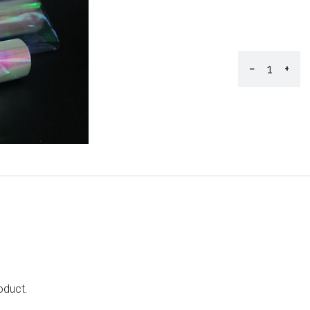
−
+
oduct.