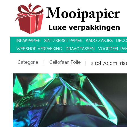
INPAKPAPIER
SINT/KERST PAPIER
KADO ZAKJES
DECO
WEBSHOP VERPAKKING
DRAAGTASSEN
VOORDEEL PA
Categorie
Cellofaan Folie
2 rol 70 cm Iris