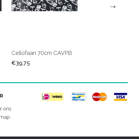
Cellofaan 70cm CAVPB
Cellofaan 50 cm 500
€39,75
€41,75
R
r ons
emap