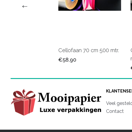
faan 70cm 7442PB
Cellofaan 70 cm 500 mtr.
75
€58,90
KLANTENSE
Veel gestel
Contact