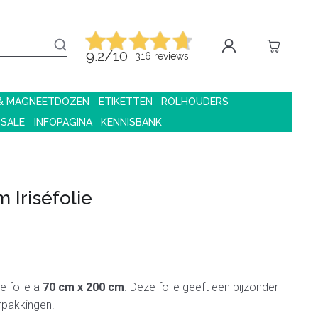
9.2/10
316 reviews
 & MAGNEETDOZEN
ETIKETTEN
ROLHOUDERS
 SALE
INFOPAGINA
KENNISBANK
m Iriséfolie
e folie a
70 cm x 200 cm
. Deze folie geeft een bijzonder
rpakkingen.