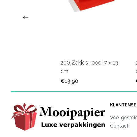
raft Zakjes Pakket +
200 Zakjes rood. 7 x 13
cm
75
€13,90
KLANTENSE
Veel gestel
Contact