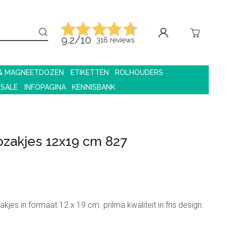
9.2/10
316 reviews
 & MAGNEETDOZEN
ETIKETTEN
ROLHOUDERS
 SALE
INFOPAGINA
KENNISBANK
zakjes 12x19 cm 827
jes in formaat 12 x 19 cm. prilma kwaliteit in fris design.