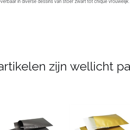
everbaar in diverse dessins van stoer zwart tot chique vrouweli
rtikelen zijn wellicht 