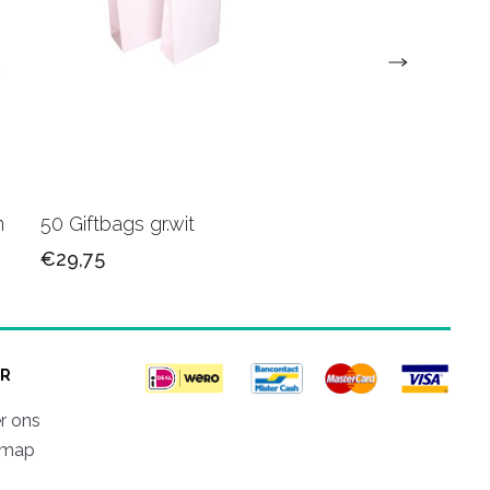
m
50 Giftbags gr.wit
200 Zakjes 992 7 x 
€29,75
€13,90
R
r ons
emap