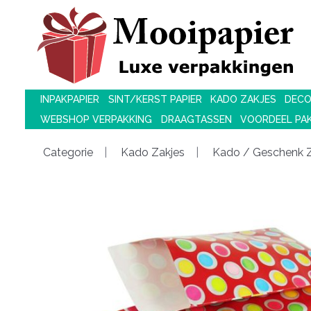
INPAKPAPIER
SINT/KERST PAPIER
KADO ZAKJES
DECO
WEBSHOP VERPAKKING
DRAAGTASSEN
VOORDEEL PA
Categorie
Kado Zakjes
Kado / Geschenk Z