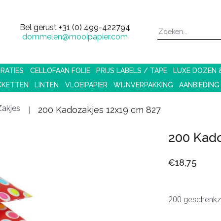
Bel gerust
+31 (0) 499-422794
dommelen@mooipapier.com
RATIES
CELLOFAAN FOLIE
PRIJS LABELS / TAPE
LUXE DOZEN
KKETTEN
LINTEN
VLOEIPAPIER
WIJNVERPAKKING
AANBIEDING
akjes
200 Kadozakjes 12x19 cm 827
200 Kado
€18,75
200 geschenkzak