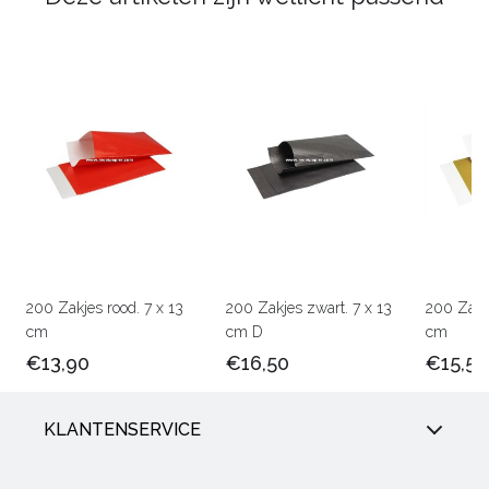
200 Zakjes rood. 7 x 13
200 Zakjes zwart. 7 x 13
200 Zakj
cm
cm D
cm
€13,90
€16,50
€15,50
KLANTENSERVICE