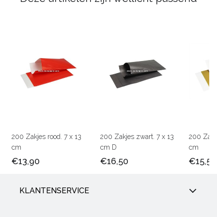
200 Zakjes rood. 7 x 13
200 Zakjes zwart. 7 x 13
200 Zakj
cm
cm D
cm
€13,90
€16,50
€15,50
KLANTENSERVICE