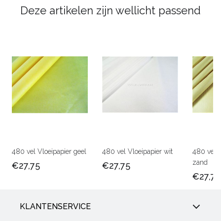
Deze artikelen zijn wellicht passend
480 vel Vloeipapier geel
480 vel Vloeipapier wit
480 vel V
zand
€27,75
€27,75
€27,75
KLANTENSERVICE