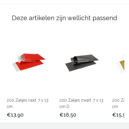
Deze artikelen zijn wellicht passend
200 Zakjes rood. 7 x 13
200 Zakjes zwart. 7 x 13
200 Zakj
cm
cm D
cm
€13,90
€16,50
€15,50