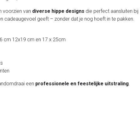
en voorzien van
diverse hippe designs
die perfect aansluiten bi
t een cadeaugevoel geeft – zonder dat je nog hoeft in te pakken.
x16 cm 12x19 cm en 17 x 25cm
us
nten
 handomdraai een
professionele en feestelijke uitstraling
.