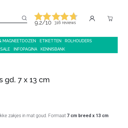
9.2/10
316 reviews
 & MAGNEETDOZEN
ETIKETTEN
ROLHOUDERS
 SALE
INFOPAGINA
KENNISBANK
s gd. 7 x 13 cm
kke zakjes in mat goud. Formaat
7 cm breed x 13 cm