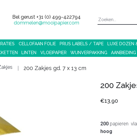
Bel gerust
+31 (0) 499-422794
dommelen@mooipapier.com
RATIES
CELLOFAAN FOLIE
PRIJS LABELS / TAPE
LUXE DOZEN
KKETTEN
LINTEN
VLOEIPAPIER
WIJNVERPAKKING
AANBIEDING
akjes
200 Zakjes gd. 7 x 13 cm
200 Zakje
€13,90
200
papieren vla
hoog