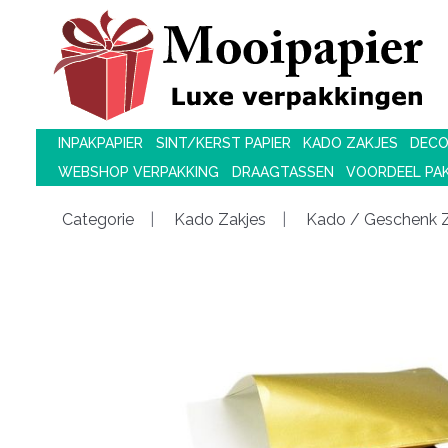
INPAKPAPIER
SINT/KERST PAPIER
KADO ZAKJES
DECO
WEBSHOP VERPAKKING
DRAAGTASSEN
VOORDEEL PA
Categorie
Kado Zakjes
Kado / Geschenk Z