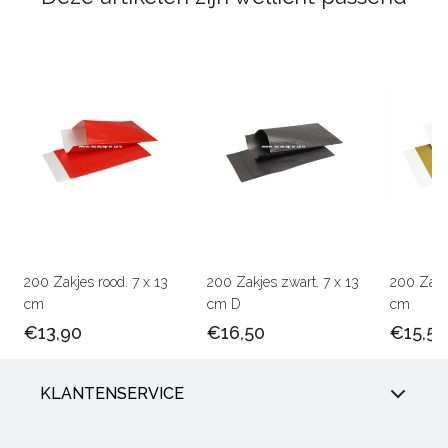
200 Zakjes rood. 7 x 13
200 Zakjes zwart. 7 x 13
200 Zakj
cm
cm D
cm
€13,90
€16,50
€15,50
KLANTENSERVICE