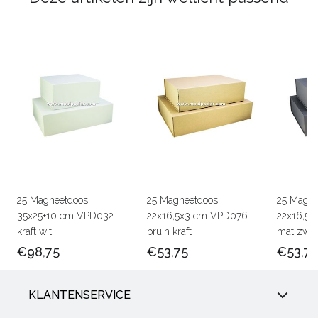
25 Magneetdoos
25 Magneetdoos
25 Magne
35x25+10 cm VPD032
22x16,5x3 cm VPD076
22x16,5
kraft wit
bruin kraft
mat zwar
€98,75
€53,75
€53,75
KLANTENSERVICE