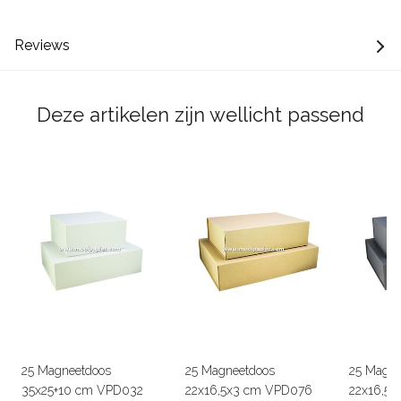
Reviews
Deze artikelen zijn wellicht passend
25 Magneetdoos
25 Magneetdoos
25 Magne
35x25+10 cm VPD032
22x16,5x3 cm VPD076
22x16,5