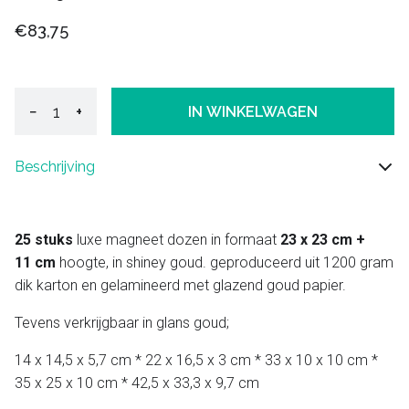
€83,75
−
+
IN WINKELWAGEN
Beschrijving
25 stuks
luxe magneet dozen in formaat
23 x 23 cm +
11 cm
hoogte, in shiney goud. geproduceerd uit 1200 gram
dik karton en gelamineerd met glazend goud papier.
Tevens verkrijgbaar in glans goud;
14 x 14,5 x 5,7 cm * 22 x 16,5 x 3 cm * 33 x 10 x 10 cm *
35 x 25 x 10 cm * 42,5 x 33,3 x 9,7 cm