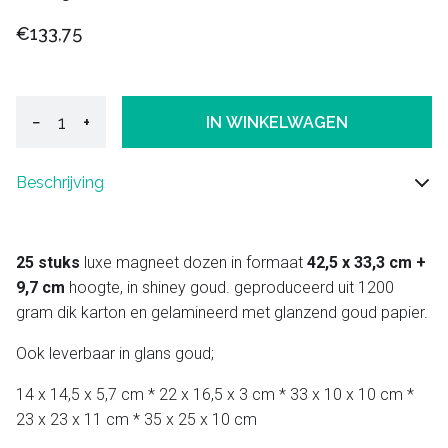
€133,75
−
+
IN WINKELWAGEN
Beschrijving
25 stuks
luxe magneet dozen in formaat
42,5 x 33,3 cm +
9,7 cm
hoogte, in shiney goud. geproduceerd uit 1200
gram dik karton en gelamineerd met glanzend goud papier.
Ook leverbaar in glans goud;
14 x 14,5 x 5,7 cm * 22 x 16,5 x 3 cm * 33 x 10 x 10 cm *
23 x 23 x 11 cm * 35 x 25 x 10 cm