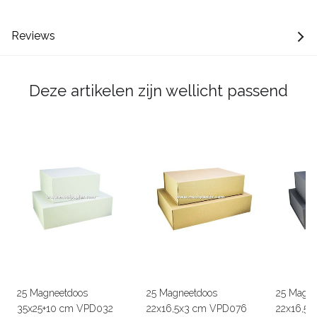
Reviews
Deze artikelen zijn wellicht passend
25 Magneetdoos
25 Magneetdoos
25 Magne
35x25+10 cm VPD032
22x16,5x3 cm VPD076
22x16,5