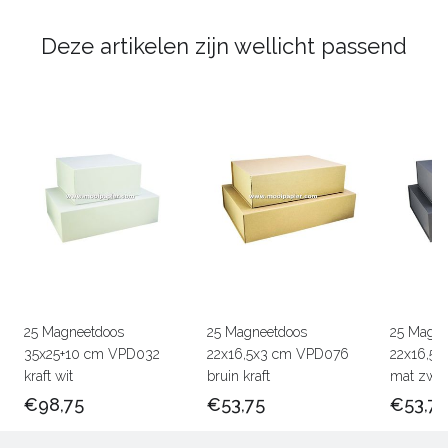
Deze artikelen zijn wellicht passend
25 Magneetdoos
25 Magneetdoos
25 Magne
35x25+10 cm VPD032
22x16,5x3 cm VPD076
22x16,5
kraft wit
bruin kraft
mat zwar
€98,75
€53,75
€53,75