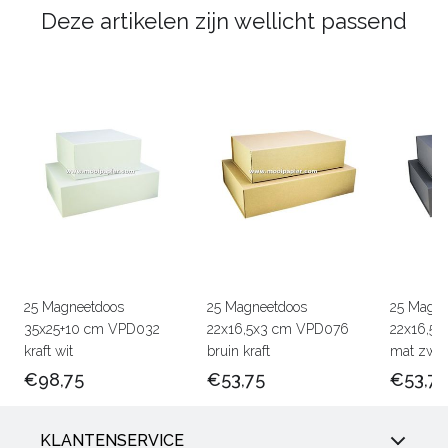
Deze artikelen zijn wellicht passend
25 Magneetdoos
25 Magneetdoos
25 Magne
35x25+10 cm VPD032
22x16,5x3 cm VPD076
22x16,5
kraft wit
bruin kraft
mat zwar
€98,75
€53,75
€53,75
KLANTENSERVICE