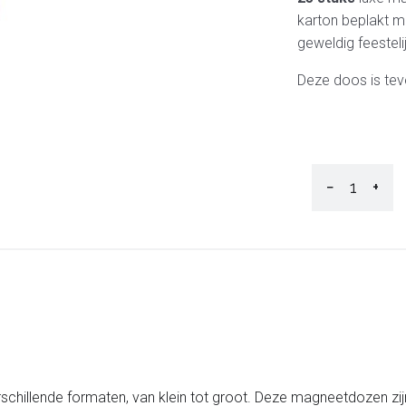
karton beplakt me
geweldig feestel
Deze doos is teve
−
+
schillende formaten, van klein tot groot. Deze magneetdozen zij