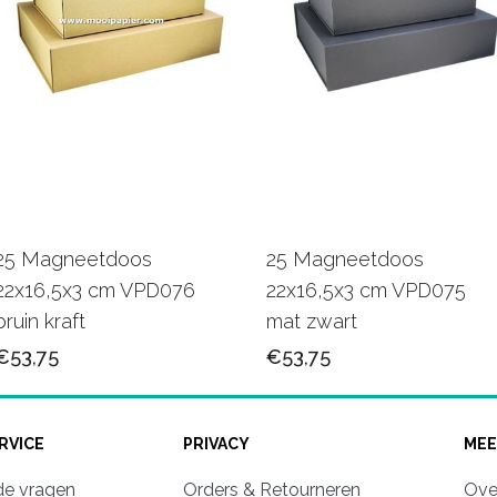
25 Magneetdoos
25 Magneetdoos
22x16,5x3 cm VPD076
22x16,5x3 cm VPD075
bruin kraft
mat zwart
€53,75
€53,75
RVICE
PRIVACY
MEE
de vragen
Orders & Retourneren
Ove