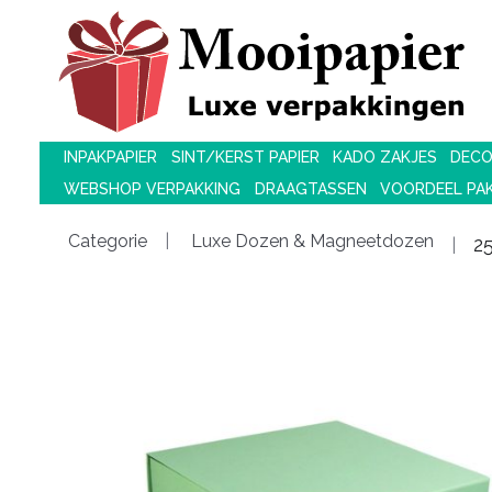
INPAKPAPIER
SINT/KERST PAPIER
KADO ZAKJES
DECO
WEBSHOP VERPAKKING
DRAAGTASSEN
VOORDEEL PA
Categorie
Luxe Dozen & Magneetdozen
2