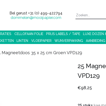
Bel gerust
+31 (0) 499-422794
dommelen@mooipapier.com
RATIES
CELLOFAAN FOLIE
PRIJS LABELS / TAPE
LUXE DOZEN
KKETTEN
LINTEN
VLOEIPAPIER
WIJNVERPAKKING
AANBIEDING
5 Magneetdoos 35 x 25 cm Groen VPD129
25 Magne
VPD129
€98,25
25 stuks
luxe ma