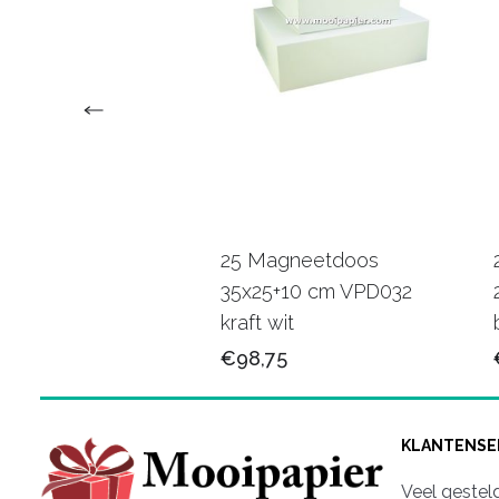
agneetdoos
25 Magneetdoos
5x10 cm VPD091
35x25+10 cm VPD032
/wit
kraft wit
75
€98,75
KLANTENSE
Veel gestel