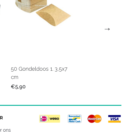
50 Gondeldoos 1. 3,5x7
25 Magneetdoos 22
cm
cm VPD074 Kraft wi
€5,90
€53,75
R
r ons