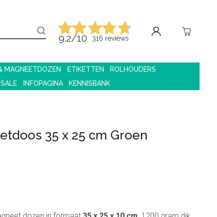
9.2/10
316 reviews
 & MAGNEETDOZEN
ETIKETTEN
ROLHOUDERS
 SALE
INFOPAGINA
KENNISBANK
etdoos 35 x 25 cm Groen
gneet dozen in formaat
35 x 25 x 10 cm
. 1200 gram dik