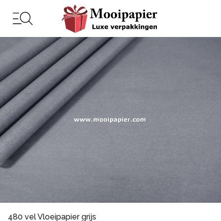
480 vel Vloeipapier grijs