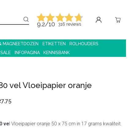
9.2/10
316 reviews
 & MAGNEETDOZEN
ETIKETTEN
ROLHOUDERS
 SALE
INFOPAGINA
KENNISBANK
80 vel Vloeipapier oranje
7,75
0 ve
l Vloeipapier oranje 50 x 75 cm in 17 grams kwaliteit.