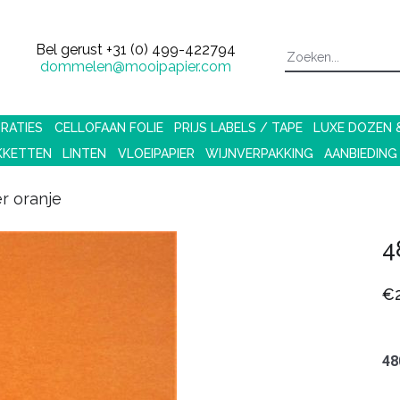
Bel gerust
+31 (0) 499-422794
dommelen@mooipapier.com
RATIES
CELLOFAAN FOLIE
PRIJS LABELS / TAPE
LUXE DOZEN
KKETTEN
LINTEN
VLOEIPAPIER
WIJNVERPAKKING
AANBIEDING
r oranje
4
€2
48