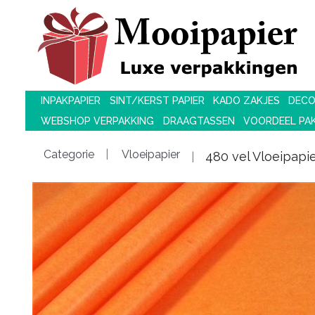
INPAKPAPIER
SINT/KERST PAPIER
KADO ZAKJES
DECO
WEBSHOP VERPAKKING
DRAAGTASSEN
VOORDEEL PA
Categorie
Vloeipapier
480 vel Vloeipapie