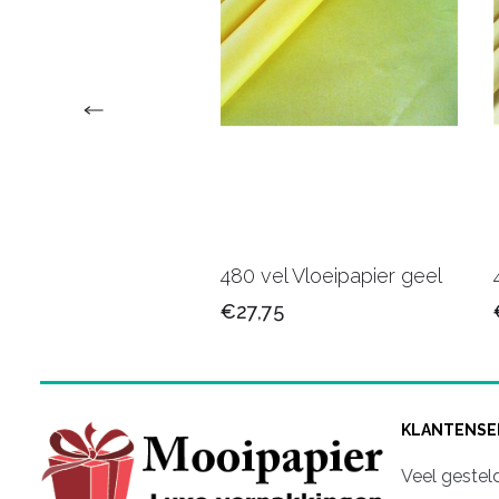
l Vloeipapier grijs
480 vel Vloeipapier geel
75
€27,75
KLANTENSE
Veel gestel