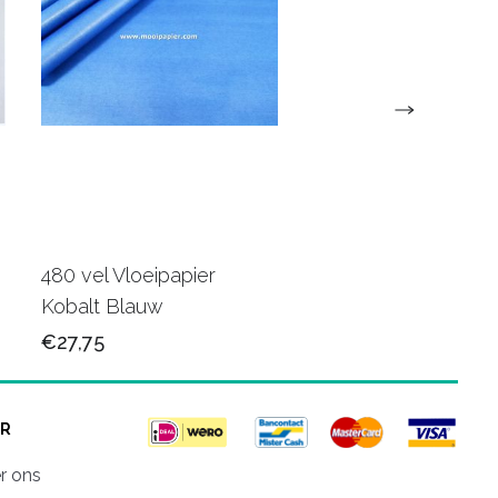
480 vel Vloeipapier
480 vel Vloeipapier 
Kobalt Blauw
€27,75
€27,75
R
r ons