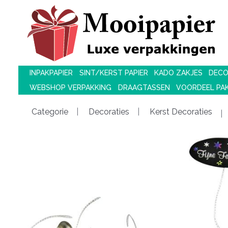
INPAKPAPIER
SINT/KERST PAPIER
KADO ZAKJES
DECO
WEBSHOP VERPAKKING
DRAAGTASSEN
VOORDEEL PA
Categorie
Decoraties
Kerst Decoraties