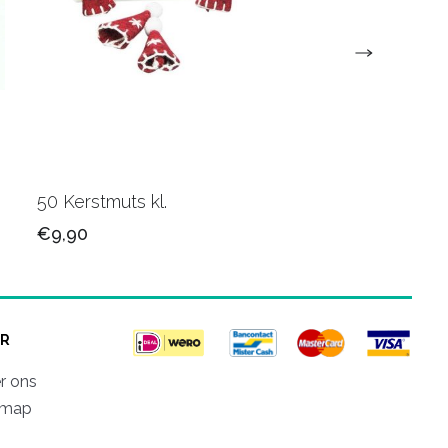
50 Kerstmuts kl.
Jute Kerstband 00
€9,90
€4,60
R
r ons
emap