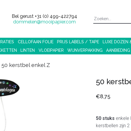
Bel gerust
+31 (0) 499-422794
dommelen@mooipapier.com
RATIES
CELLOFAAN FOLIE
PRIJS LABELS / TAPE
LUXE DOZEN
KKETTEN
LINTEN
VLOEIPAPIER
WIJNVERPAKKING
AANBIEDING
50 kerstbel enkel Z
50 kerstb
€8,75
50 stuks
enkele k
kerstbellen zijn 