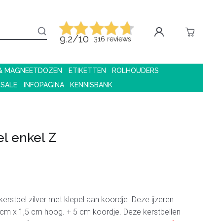
9.2/10
316 reviews
 & MAGNEETDOZEN
ETIKETTEN
ROLHOUDERS
 SALE
INFOPAGINA
KENNISBANK
el enkel Z
erstbel zilver met klepel aan koordje. Deze ijzeren
2 cm x 1,5 cm hoog. + 5 cm koordje. Deze kerstbellen