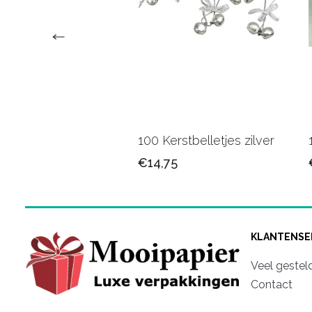
arlint Gd.
100 Kerstbelletjes zilver
5
€14,75
KLANTENSE
Veel gestel
Contact