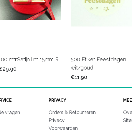
100 mtr.Satijn lint 15mm R
500 Etiket Feestdagen
wit/goud
€29,90
€11,90
RVICE
PRIVACY
MEE
de vragen
Orders & Retourneren
Ove
Privacy
Sit
Voorwaarden