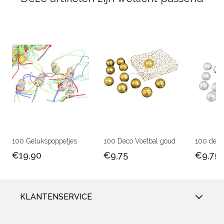
100 Gelukspoppetjes
100 Deco Voetbal goud
100 deco 
€19,90
€9,75
€9,75
KLANTENSERVICE