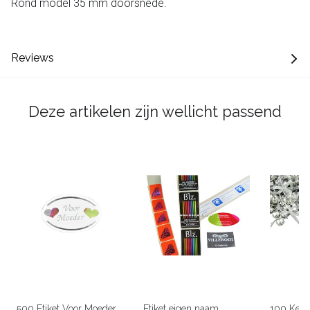
Rond model 35 mm doorsnede.
Reviews
Deze artikelen zijn wellicht passend
500 Etiket Voor Moeder
Etiket eigen naam
100 Kerst