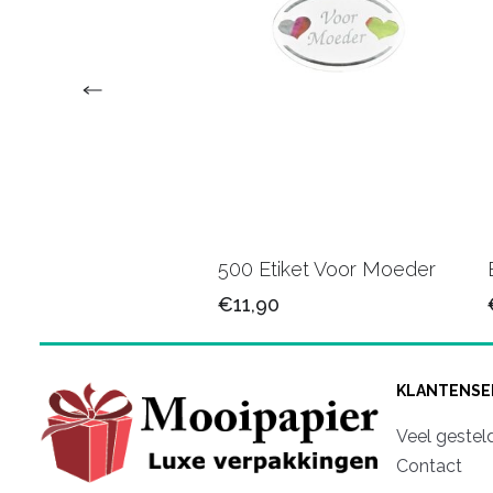
tiketten Enjoy grijs
500 Etiket Voor Moeder
0
€11,90
KLANTENSE
Veel gestel
Contact