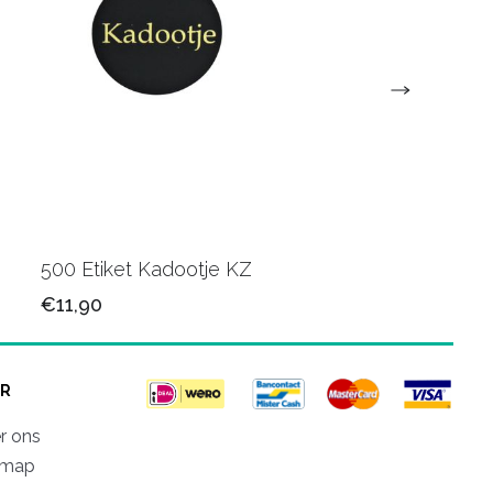
500 Etiket Kadootje KZ
500 Etiket Kadootje
€11,90
€11,90
R
r ons
emap