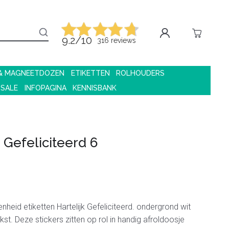
9.2/10
316 reviews
 & MAGNEETDOZEN
ETIKETTEN
ROLHOUDERS
 SALE
INFOPAGINA
KENNISBANK
 Gefeliciteerd 6
nheid etiketten Hartelijk Gefeliciteerd. ondergrond wit
kst. Deze stickers zitten op rol in handig afroldoosje