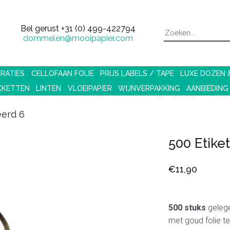
Bel gerust
+31 (0) 499-422794
dommelen@mooipapier.com
RATIES
CELLOFAAN FOLIE
PRIJS LABELS / TAPE
LUXE DOZEN
KKETTEN
LINTEN
VLOEIPAPIER
WIJNVERPAKKING
AANBIEDING
eerd 6
500 Etiket
€11,90
500 stuks
gelege
met goud folie te