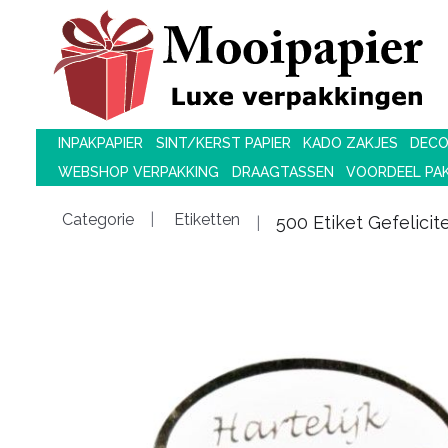
INPAKPAPIER
SINT/KERST PAPIER
KADO ZAKJES
DECO
WEBSHOP VERPAKKING
DRAAGTASSEN
VOORDEEL PA
Categorie
Etiketten
500 Etiket Gefelicit