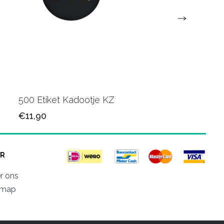
500 Etiket Kadootje KZ
500 Etiket Kadootje
€11,90
€11,90
R
r ons
emap