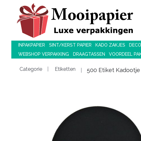
INPAKPAPIER
SINT/KERST PAPIER
KADO ZAKJES
DECO
WEBSHOP VERPAKKING
DRAAGTASSEN
VOORDEEL PA
Categorie
Etiketten
500 Etiket Kadootje