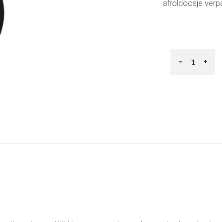
afroldoosje verp
−
+