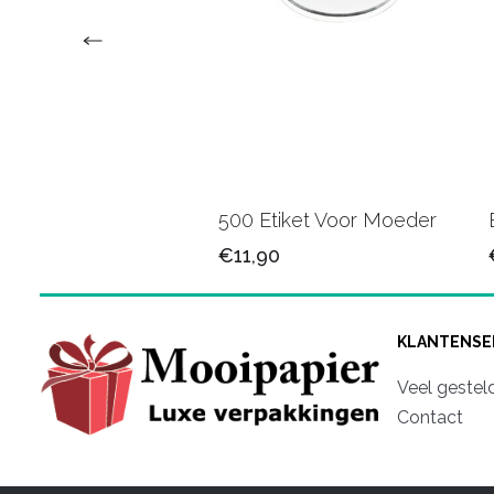
tiketten Enjoy grijs
500 Etiket Voor Moeder
0
€11,90
KLANTENSE
Veel gestel
Contact