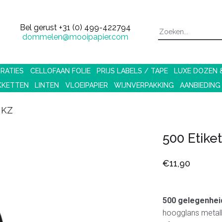
Bel gerust
+31 (0) 499-422794
dommelen@mooipapier.com
RATIES
CELLOFAAN FOLIE
PRIJS LABELS / TAPE
LUXE DOZEN
KKETTEN
LINTEN
VLOEIPAPIER
WIJNVERPAKKING
AANBIEDING
 KZ
500 Etike
€11,90
500 gelegenheid
hoogglans metalli