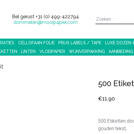
Bel gerust
+31 (0) 499-422794
dommelen@mooipapier.com
RATIES
CELLOFAAN FOLIE
PRIJS LABELS / TAPE
LUXE DOZEN
KKETTEN
LINTEN
VLOEIPAPIER
WIJNVERPAKKING
AANBIEDING
it
500 Etiket
€11,90
500 Etiketten do
gouden tekst,