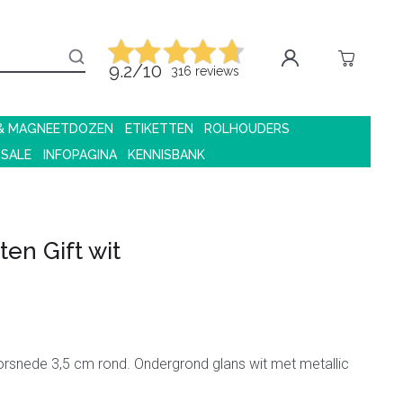
9.2/10
316 reviews
 & MAGNEETDOZEN
ETIKETTEN
ROLHOUDERS
 SALE
INFOPAGINA
KENNISBANK
ten Gift wit
orsnede 3,5 cm rond. Ondergrond glans wit met metallic