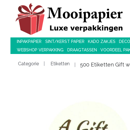
INPAKPAPIER
SINT/KERST PAPIER
KADO ZAKJES
DECO
WEBSHOP VERPAKKING
DRAAGTASSEN
VOORDEEL PA
Categorie
Etiketten
500 Etiketten Gift w