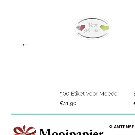
tiketten Enjoy grijs
500 Etiket Voor Moeder
0
€11,90
KLANTENSE