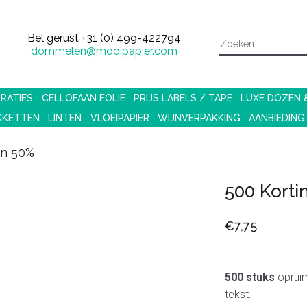
Bel gerust
+31 (0) 499-422794
dommelen@mooipapier.com
RATIES
CELLOFAAN FOLIE
PRIJS LABELS / TAPE
LUXE DOZEN
KKETTEN
LINTEN
VLOEIPAPIER
WIJNVERPAKKING
AANBIEDING
en 50%
500 Korti
€7,75
500 stuks
opruim
tekst.