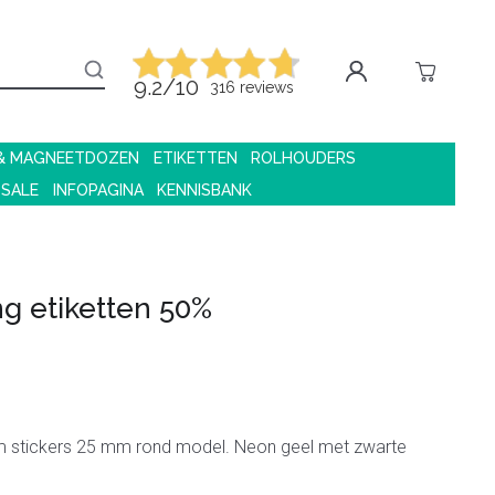
9.2/10
316 reviews
 & MAGNEETDOZEN
ETIKETTEN
ROLHOUDERS
 SALE
INFOPAGINA
KENNISBANK
ng etiketten 50%
 stickers 25 mm rond model. Neon geel met zwarte