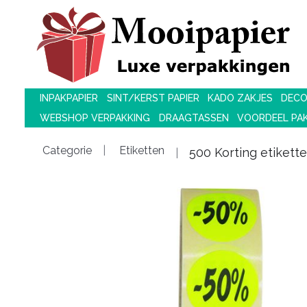
INPAKPAPIER
SINT/KERST PAPIER
KADO ZAKJES
DECO
WEBSHOP VERPAKKING
DRAAGTASSEN
VOORDEEL PA
Categorie
Etiketten
500 Korting etikett