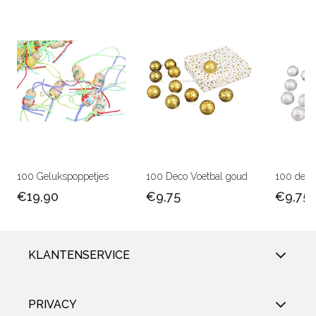
100 Gelukspoppetjes
100 Deco Voetbal goud
100 deco 
€19,90
€9,75
€9,75
KLANTENSERVICE
PRIVACY